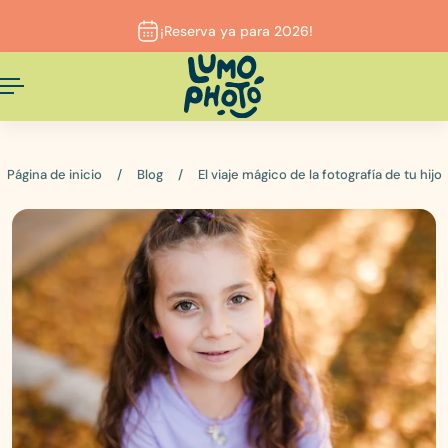
Español
AL CONTENIDO
¡Reserva ya para 2026!
Página de inicio
/
Blog
/
El viaje mágico de la fotografía de tu hijo